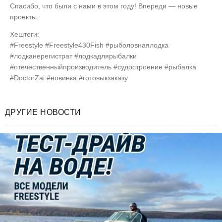
Спасибо, что были с нами в этом году! Впереди — новые
проекты.
Хештеги:
#Freestyle #Freestyle430Fish #рыболовнаялодка
#лодканерегистрат #лодкадлярыбалки
#отечественныйпроизводитель #судостроение #рыбалка
#DoctorZai #новинка #готовыкзаказу
ДРУГИЕ НОВОСТИ